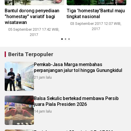
l
Bantul dorong penyediaan
Tiga 'homestay'Bantul maju
"homestay" variatif bagi
tingkat nasional
wisatawan
03 September 2017 12:07 WIB,
2017
05 September 2017 17:42 WIB,
2017
Berita Terpopuler
Pemkab-Jasa Marga membahas
perpanjangan jalur tol hingga Gunungkidul
21 jam lalu
Balsa Sekulic bertekad membawa Persib
juara Piala Presiden 2026
14 jam lalu