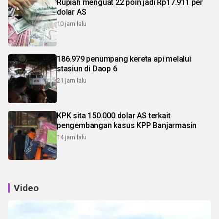
Rupiah menguat 22 poin jadi Rp17.911 per
dolar AS
10 jam lalu
186.979 penumpang kereta api melalui
stasiun di Daop 6
21 jam lalu
KPK sita 150.000 dolar AS terkait
pengembangan kasus KPP Banjarmasin
14 jam lalu
Video