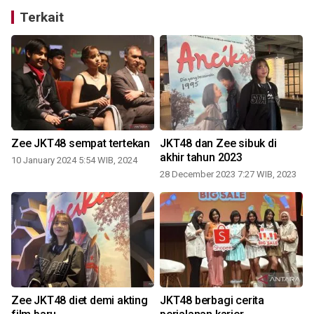
Terkait
u
Zee JKT48 sempat tertekan
JKT48 dan Zee sibuk di
akhir tahun 2023
10 January 2024 5:54 WIB, 2024
28 December 2023 7:27 WIB, 2023
1
Zee JKT48 diet demi akting
JKT48 berbagi cerita