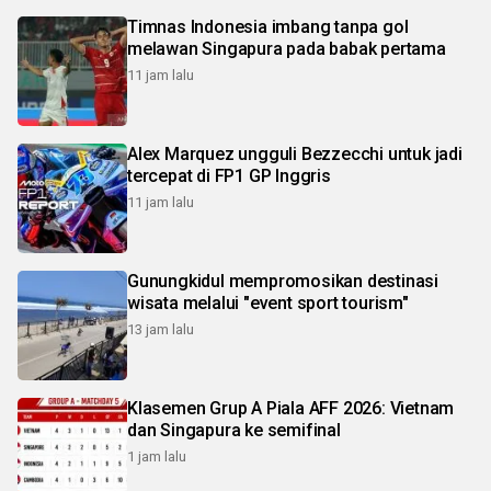
Timnas Indonesia imbang tanpa gol
melawan Singapura pada babak pertama
11 jam lalu
Alex Marquez ungguli Bezzecchi untuk jadi
tercepat di FP1 GP Inggris
11 jam lalu
Gunungkidul mempromosikan destinasi
wisata melalui "event sport tourism"
13 jam lalu
Klasemen Grup A Piala AFF 2026: Vietnam
dan Singapura ke semifinal
1 jam lalu