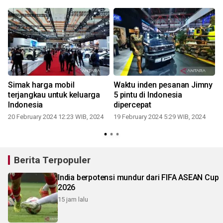
1
Simak harga mobil
Waktu inden pesanan Jimny
terjangkau untuk keluarga
5 pintu di Indonesia
Indonesia
dipercepat
20 February 2024 12:23 WIB, 2024
19 February 2024 5:29 WIB, 2024
1
Berita Terpopuler
India berpotensi mundur dari FIFA ASEAN Cup
2026
15 jam lalu