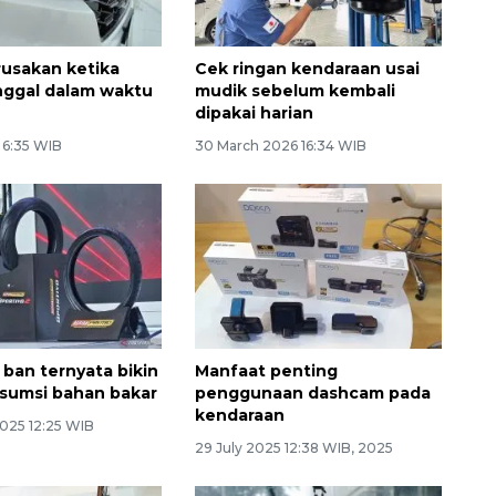
usakan ketika
Cek ringan kendaraan usai
inggal dalam waktu
mudik sebelum kembali
dipakai harian
6 6:35 WIB
30 March 2026 16:34 WIB
 ban ternyata bikin
Manfaat penting
sumsi bahan bakar
penggunaan dashcam pada
kendaraan
2025 12:25 WIB
29 July 2025 12:38 WIB, 2025