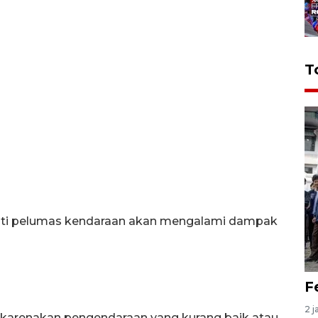
T
nti pelumas kendaraan akan mengalami dampak
F
2 j
dikarenakan pengendaraan yang kurang baik atau