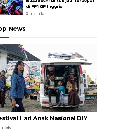
Bezzecchi untuk jadi tercepat
di FP1 GP Inggris
2 jam lalu
op News
estival Hari Anak Nasional DIY
am lalu