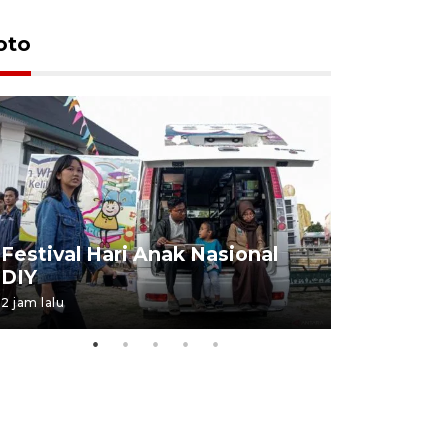
oto
Job Fair 
Festival Hari Anak Nasional
targetkan
DIY
kerja
2 jam lalu
06 August 20