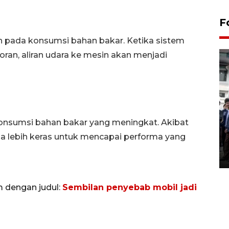
F
h pada konsumsi bahan bakar. Ketika sistem
oran, aliran udara ke mesin akan menjadi
BPJS Kesehatan Yogyakarta
onsumsi bahan bakar yang meningkat. Akibat
perkuat sinergi dengan
ja lebih keras untuk mencapai performa yang
ANTARA Biro DIY
03 August 2026 17:24 WIB
m dengan judul:
Sembilan penyebab mobil jadi