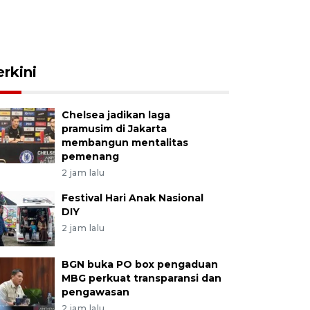
erkini
Chelsea jadikan laga
pramusim di Jakarta
membangun mentalitas
pemenang
2 jam lalu
Festival Hari Anak Nasional
DIY
2 jam lalu
BGN buka PO box pengaduan
MBG perkuat transparansi dan
pengawasan
2 jam lalu