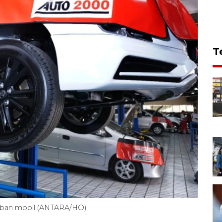
T
si ban mobil (ANTARA/HO)