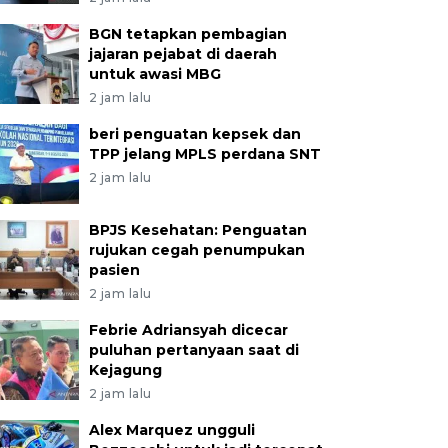
BGN tetapkan pembagian
jajaran pejabat di daerah
untuk awasi MBG
2 jam lalu
beri penguatan kepsek dan
TPP jelang MPLS perdana SNT
2 jam lalu
BPJS Kesehatan: Penguatan
rujukan cegah penumpukan
pasien
2 jam lalu
Febrie Adriansyah dicecar
puluhan pertanyaan saat di
Kejagung
2 jam lalu
Alex Marquez ungguli