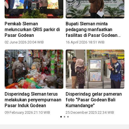
Pemkab Sleman
Bupati Sleman minta
meluncurkan QRIS parkir di
pedagang manfaatkan
Pasar Godean
fasilitas di Pasar Godean
dengan optimal
02 June 2026 20:04 WIB
16 April 2026 18:51 WIB
Disperindag Sleman terus
Disperindag gelar pameran
melakukan penyempurnaan
foto "Pasar Godean Bali
Pasar Induk Godean
Kumandange"
09 February 2026 21:10 WIB
25 December 2025 22:34 WIB