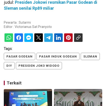
judul:
Presiden Jokowi resmikan Pasar Godean di
Sleman senilai Rp89 miliar
Pewarta : Sutarmi
Editor :
Victorianus Sat Pranyoto
Tags:
PASAR GODEAN
PASAR INDUK GODEAN
SLEMAN
DIY
PRESIDEN JOKO WIDODO
Terkait