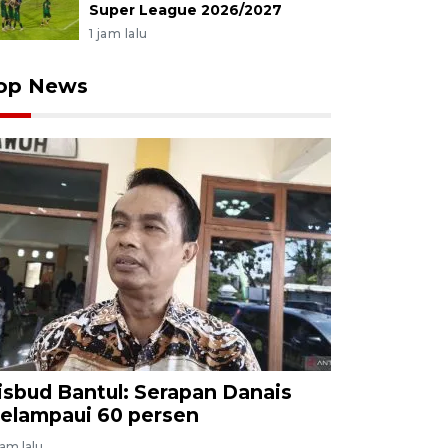
Super League 2026/2027
1 jam lalu
op News
isbud Bantul: Serapan Danais
elampaui 60 persen
jam lalu