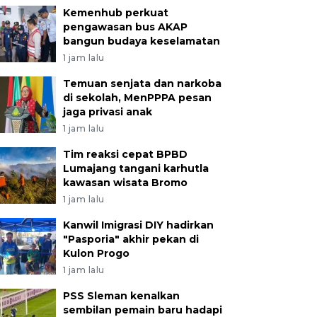
Kemenhub perkuat
pengawasan bus AKAP
bangun budaya keselamatan
1 jam lalu
Temuan senjata dan narkoba
di sekolah, MenPPPA pesan
jaga privasi anak
1 jam lalu
Tim reaksi cepat BPBD
Lumajang tangani karhutla
kawasan wisata Bromo
1 jam lalu
Kanwil Imigrasi DIY hadirkan
"Pasporia" akhir pekan di
Kulon Progo
1 jam lalu
PSS Sleman kenalkan
sembilan pemain baru hadapi