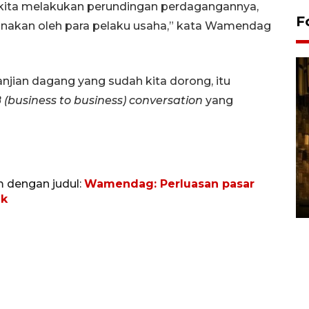
, kita melakukan perundingan perdagangannya,
F
igunakan oleh para pelaku usaha,” kata Wamendag
anjian dagang yang sudah kita dorong, itu
 (business to business) conversation
yang
Pasokan hortikultura
melimpah picu deflasi DIY
m dengan judul:
Wamendag: Perluasan pasar
ik
06 August 2026 11:37 WIB