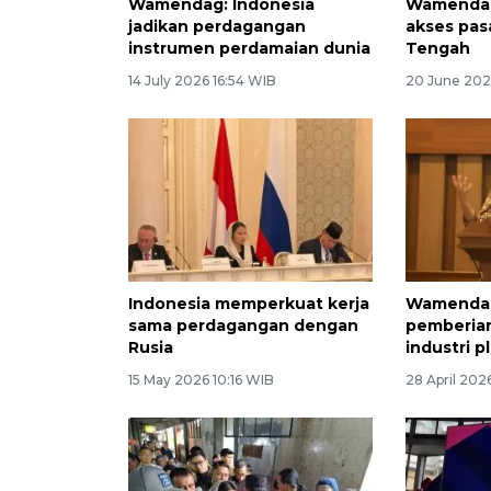
Wamendag: Indonesia
Wamendag
jadikan perdagangan
akses pasa
instrumen perdamaian dunia
Tengah
14 July 2026 16:54 WIB
20 June 202
Indonesia memperkuat kerja
Wamendag:
sama perdagangan dengan
pemberian
Rusia
industri p
15 May 2026 10:16 WIB
28 April 202