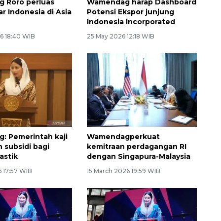
 Roro perluas
Wamendag harap Dashboard
r Indonesia di Asia
Potensi Ekspor junjung
Indonesia Incorporated
6 18:40 WIB
25 May 2026 12:18 WIB
 Pemerintah kaji
Wamendagperkuat
 subsidi bagi
kemitraan perdagangan RI
lastik
dengan Singapura-Malaysia
6 17:57 WIB
15 March 2026 19:59 WIB