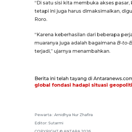
“Di satu sisi kita membuka akses pasar
tetapi ini juga harus dimaksimalkan, d
Roro.
“Karena keberhasilan dari beberapa perj
muaranya juga adalah bagaimana
B-to-B
terjadi,” ujarnya menambahkan.
Berita ini telah tayang di Antaranews.co
global fondasi hadapi situasi geopolit
Pewarta :
Arnidhya Nur Zhafira
Editor:
Sutarmi
COPYRIGHT ©
ANTARA
2026