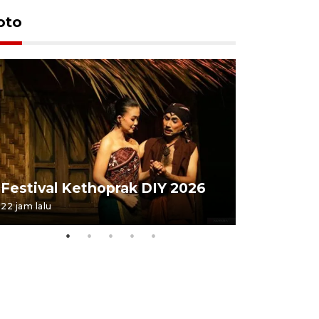
oto
Festival 
Festival Kethoprak DIY 2026
DIY
22 jam lalu
07 August 202