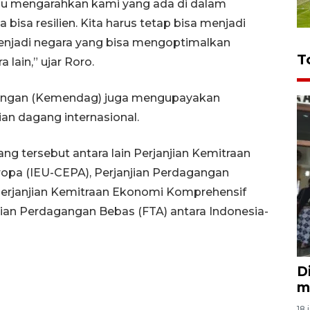
lu mengarahkan kami yang ada di dalam
bisa resilien. Kita harus tetap bisa menjadi
menjadi negara yang bisa mengoptimalkan
T
lain,” ujar Roro.
angan (Kemendag) juga mengupayakan
ian dagang internasional.
g tersebut antara lain Perjanjian Kemitraan
opa (IEU-CEPA), Perjanjian Perdagangan
, Perjanjian Kemitraan Ekonomi Komprehensif
jian Perdagangan Bebas (FTA) antara Indonesia-
D
m
18 