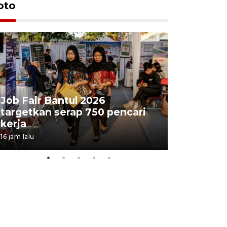
oto
Job Fair Bantul 2026
targetkan serap 750 pencari
Lelang b
kerja
Kejaksaa
16 jam lalu
20 jam lalu