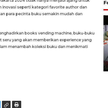
akarta 2024 tidak hanya menjadi ajang untuk
F
novasi seperti kategori favorite author dan
kan para pecinta buku semakin mudah dan
enghadirkan books vending machine, buku-buku
nt seru yang akan memberikan experience yang
alam menambah koleksi buku dan menikmati
Pameran seni rupa karya
seniman neurodivergen
03 August 2026 13:03 WIB