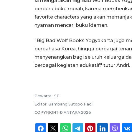
Ia mengatakan Big Bad Wolf Books Yogy
berburu buku murah, karena memberikan i
favorite characters yang akan memanja
nyaman mencari buku idaman.
"Big Bad Wolf Books Yogyakarta juga m
berbahasa Korea, hingga berbagai tena
menyenangkan bagi seluruh keluarga d
berbagai kegiatan edukatif," tutur Andri.
Pewarta :
SP
Editor:
Bambang Sutopo Hadi
COPYRIGHT ©
ANTARA
2026