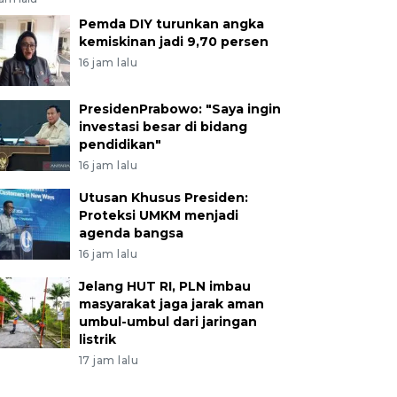
Pemda DIY turunkan angka
kemiskinan jadi 9,70 persen
16 jam lalu
PresidenPrabowo: "Saya ingin
investasi besar di bidang
pendidikan"
16 jam lalu
Utusan Khusus Presiden:
Proteksi UMKM menjadi
agenda bangsa
16 jam lalu
Jelang HUT RI, PLN imbau
masyarakat jaga jarak aman
umbul-umbul dari jaringan
listrik
17 jam lalu