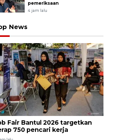
pemeriksaan
4 jam lalu
op News
ob Fair Bantul 2026 targetkan
erap 750 pencari kerja
jam lalu