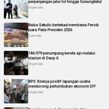
perpanjangan jalur tol hingga Gunungkidul
10 jam lalu
Balsa Sekulic bertekad membawa Persib
juara Piala Presiden 2026
3 jam lalu
186.979 penumpang kereta api melalui
stasiun di Daop 6
10 jam lalu
BPS: Kinerja positif lapangan usaha
mendorong pertumbuhan ekonomi DIY
14 jam lalu