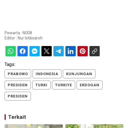
Pewarta : N008
Editor :
Nur Istibsaroh
Tags:
PRABOWO
INDONESIA
KUNJUNGAN
PRESIDEN
TURKI
TURKIYE
ERDOGAN
PRESIDEN
Terkait