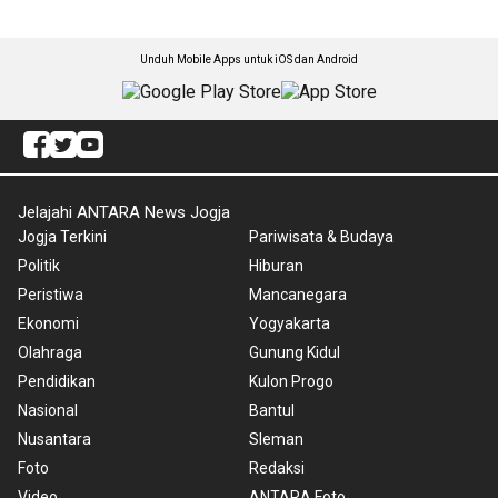
Unduh Mobile Apps untuk iOS dan Android
Jelajahi ANTARA News Jogja
Jogja Terkini
Pariwisata & Budaya
Politik
Hiburan
Peristiwa
Mancanegara
Ekonomi
Yogyakarta
Olahraga
Gunung Kidul
Pendidikan
Kulon Progo
Nasional
Bantul
Nusantara
Sleman
Foto
Redaksi
Video
ANTARA Foto