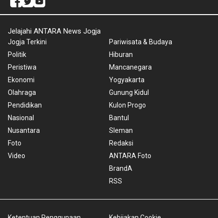
Jelajahi ANTARA News Jogja
Jogja Terkini
Pariwisata & Budaya
Politik
Hiburan
Peristiwa
Mancanegara
Ekonomi
Yogyakarta
Olahraga
Gunung Kidul
Pendidikan
Kulon Progo
Nasional
Bantul
Nusantara
Sleman
Foto
Redaksi
Video
ANTARA Foto
BrandA
RSS
Ketentuan Penggunaan
Kebijakan Cookie