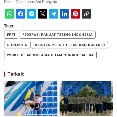
Editor :
Victorianus Sat Pranyoto
Tags:
FPTI
FEDERASI PANJAT TEBING INDONESIA
SHOLIKHIN
ASISTEN PELATIH LEAD DAN BOULDER
WORLD CLIMBING ASIA CHAMPIONSHIP MEISA
Terkait