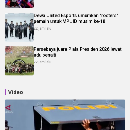
Dewa United Esports umumkan "rosters"
pemain untuk MPL ID musim ke-18
22 jam lalu
Persebaya juara Piala Presiden 2026 lewat
adu penalti
22 jam lalu
Video