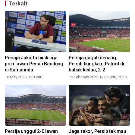
Terkait
Persija Jakarta bidik tiga
Persija gagal menang.
poin lawan Persib Bandung
Persib bungkam Patriot di
di Samarinda
babak kedua, 2-2
10 May 2026 0:18 WIB
16 February 2025 19:05 WIB, 2025
2
Persija unggul 2-0 lawan
Jaga rekor, Persib tak mau