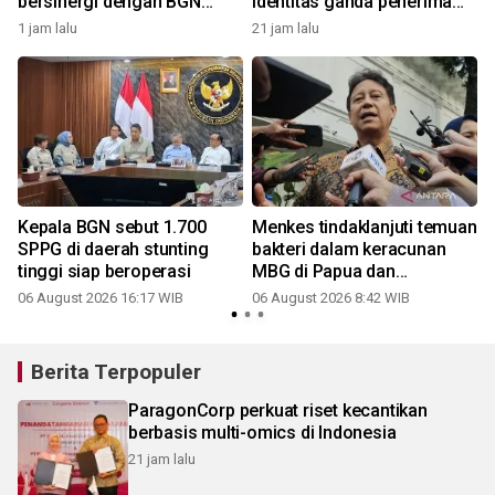
bersinergi dengan BGN
identitas ganda penerima
pantau alur MBG dari hulu ke
MBG
1 jam lalu
21 jam lalu
hilir
Kepala BGN sebut 1.700
Menkes tindaklanjuti temuan
K
SPPG di daerah stunting
bakteri dalam keracunan
tinggi siap beroperasi
MBG di Papua dan
Semarang
06 August 2026 16:17 WIB
06 August 2026 8:42 WIB
Berita Terpopuler
ParagonCorp perkuat riset kecantikan
berbasis multi-omics di Indonesia
21 jam lalu