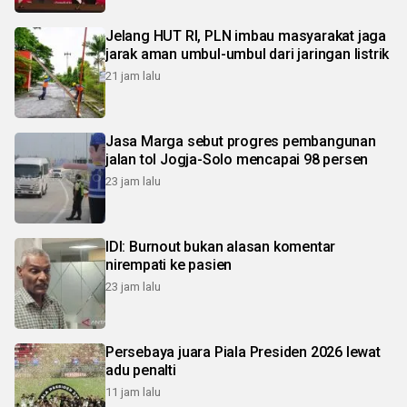
Jelang HUT RI, PLN imbau masyarakat jaga
jarak aman umbul-umbul dari jaringan listrik
21 jam lalu
Jasa Marga sebut progres pembangunan
jalan tol Jogja-Solo mencapai 98 persen
23 jam lalu
IDI: Burnout bukan alasan komentar
nirempati ke pasien
23 jam lalu
Persebaya juara Piala Presiden 2026 lewat
adu penalti
11 jam lalu