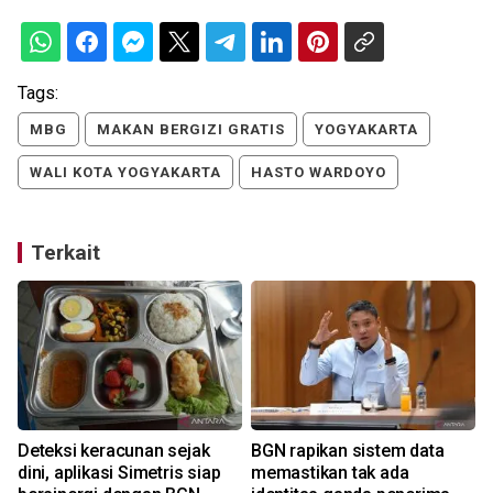
Tags:
MBG
MAKAN BERGIZI GRATIS
YOGYAKARTA
WALI KOTA YOGYAKARTA
HASTO WARDOYO
Terkait
Deteksi keracunan sejak
BGN rapikan sistem data
dini, aplikasi Simetris siap
memastikan tak ada