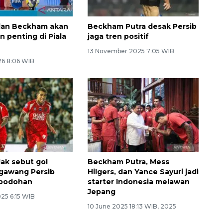
dan Beckham akan
Beckham Putra desak Persib
n penting di Piala
jaga tren positif
13 November 2025 7:05 WIB
26 8:06 WIB
ak sebut gol
Beckham Putra, Mess
gawang Persib
Hilgers, dan Yance Sayuri jadi
ebodohan
starter Indonesia melawan
Jepang
25 6:15 WIB
10 June 2025 18:13 WIB, 2025