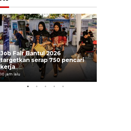
Job Fair Bantul 2026
targetkan serap 750 pencari
Lelang b
kerja
Kejaksaa
10 jam lalu
14 jam lalu