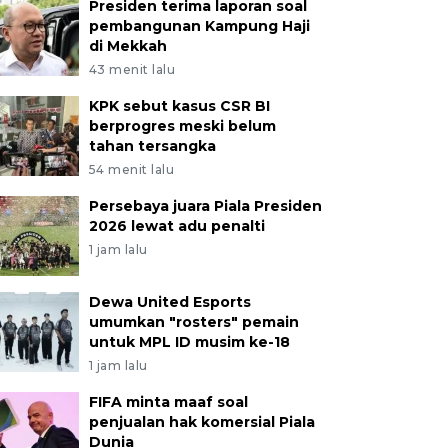
Presiden terima laporan soal
pembangunan Kampung Haji
di Mekkah
43 menit lalu
KPK sebut kasus CSR BI
berprogres meski belum
tahan tersangka
54 menit lalu
Persebaya juara Piala Presiden
2026 lewat adu penalti
1 jam lalu
Dewa United Esports
umumkan "rosters" pemain
untuk MPL ID musim ke-18
1 jam lalu
FIFA minta maaf soal
penjualan hak komersial Piala
Dunia