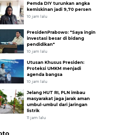
Pemda DIY turunkan angka
kemiskinan jadi 9,70 persen
10 jam lalu
PresidenPrabowo: "Saya ingin
investasi besar di bidang
pendidikan"
10 jam lalu
Utusan Khusus Presiden:
Proteksi UMKM menjadi
agenda bangsa
10 jam lalu
Jelang HUT RI, PLN imbau
masyarakat jaga jarak aman
umbul-umbul dari jaringan
listrik
11 jam lalu
oto