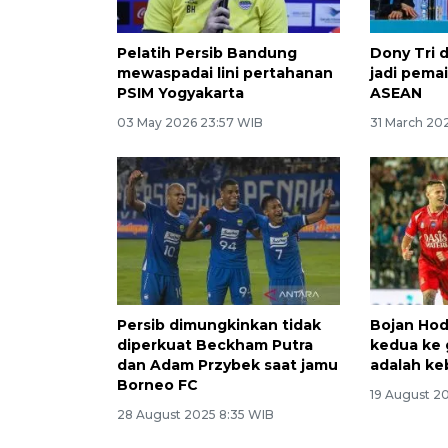
Pelatih Persib Bandung
Dony Tri 
mewaspadai lini pertahanan
jadi pemai
PSIM Yogyakarta
ASEAN
03 May 2026 23:57 WIB
31 March 20
Persib dimungkinkan tidak
Bojan Hod
diperkuat Beckham Putra
kedua ke 
dan Adam Przybek saat jamu
adalah k
Borneo FC
19 August 20
28 August 2025 8:35 WIB