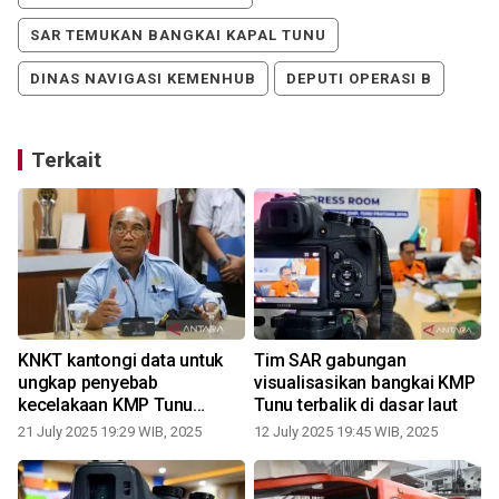
SAR TEMUKAN BANGKAI KAPAL TUNU
DINAS NAVIGASI KEMENHUB
DEPUTI OPERASI B
Terkait
KNKT kantongi data untuk
Tim SAR gabungan
ungkap penyebab
visualisasikan bangkai KMP
kecelakaan KMP Tunu
Tunu terbalik di dasar laut
Pratama Jaya
21 July 2025 19:29 WIB, 2025
12 July 2025 19:45 WIB, 2025
0