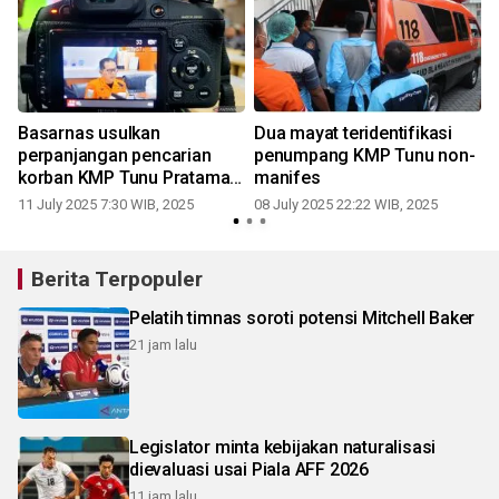
Basarnas usulkan
Dua mayat teridentifikasi
perpanjangan pencarian
penumpang KMP Tunu non-
korban KMP Tunu Pratama
manifes
Jaya
11 July 2025 7:30 WIB, 2025
08 July 2025 22:22 WIB, 2025
0
Berita Terpopuler
Pelatih timnas soroti potensi Mitchell Baker
21 jam lalu
Legislator minta kebijakan naturalisasi
dievaluasi usai Piala AFF 2026
11 jam lalu