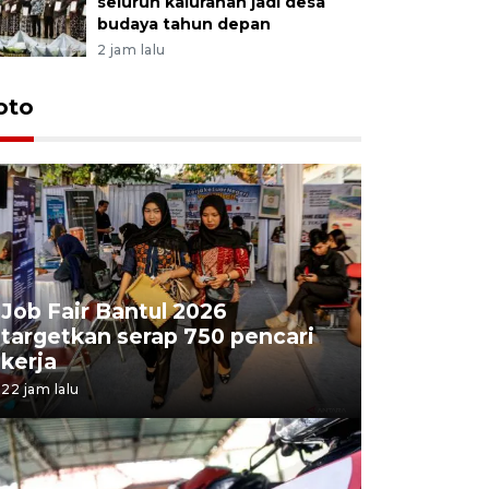
seluruh kalurahan jadi desa
budaya tahun depan
2 jam lalu
oto
Job Fair Bantul 2026
targetkan serap 750 pencari
kerja
22 jam lalu