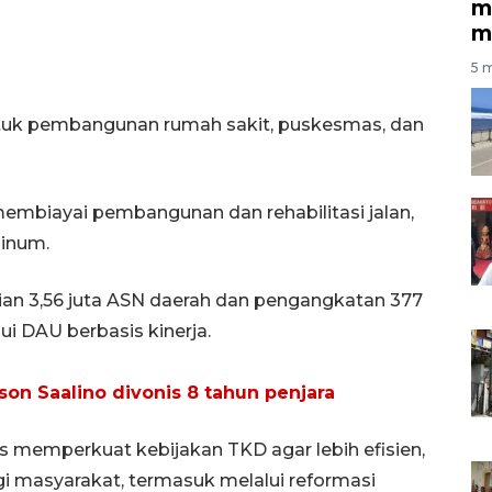
m
m
5 m
ntuk pembangunan rumah sakit, puskesmas, dan
 membiayai pembangunan dan rehabilitasi jalan,
minum.
ian 3,56 juta ASN daerah dan pengangkatan 377
i DAU berbasis kinerja.
son Saalino divonis 8 tahun penjara
s memperkuat kebijakan TKD agar lebih efisien,
i masyarakat, termasuk melalui reformasi