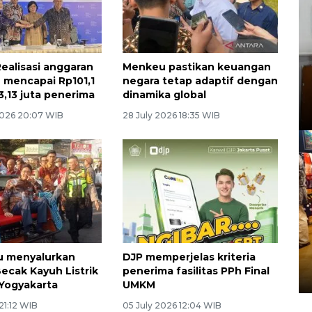
ealisasi anggaran
Menkeu pastikan keuangan
 mencapai Rp101,1
negara tetap adaptif dengan
3,13 juta penerima
dinamika global
026 20:07 WIB
28 July 2026 18:35 WIB
 menyalurkan
DJP memperjelas kriteria
ecak Kayuh Listrik
penerima fasilitas PPh Final
 Yogyakarta
UMKM
 21:12 WIB
05 July 2026 12:04 WIB