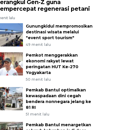
erangkul Gen-Z guna
empercepat regenerasi petani
enit lalu
Gunungkidul mempromosikan
destinasi wisata melalui
"event sport tourism"
49 menit lalu
Pemkot menggerakkan
ekonomi rakyat lewat
peringatan HUT Ke-270
Yogyakarta
50 menit lalu
Pemkab Bantul optimalkan
kewaspadaan dini cegah
bendera nonnegara jelang ke
81 RI
51 menit lalu
Pemkab Bantul menargetkan