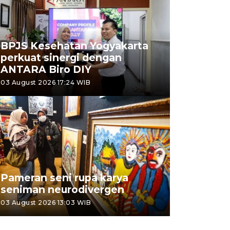
BPJS Kesehatan Yogyakarta
perkuat sinergi dengan
ANTARA Biro DIY
03 August 2026 17:24 WIB
Pameran seni rupa karya
seniman neurodivergen
03 August 2026 13:03 WIB