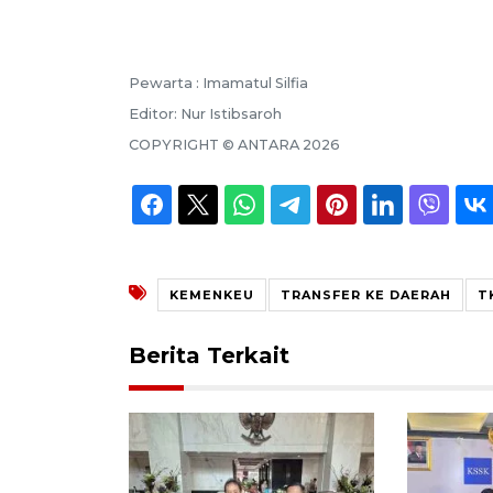
Pewarta :
Imamatul Silfia
Editor:
Nur Istibsaroh
COPYRIGHT ©
ANTARA
2026
KEMENKEU
TRANSFER KE DAERAH
T
Berita Terkait