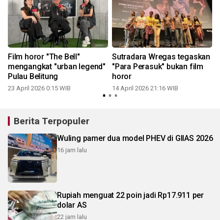
Film horor "The Bell"
Sutradara Wregas tegaskan
e
mengangkat "urban legend"
"Para Perasuk" bukan film
Pulau Belitung
horor
23 April 2026 0:15 WIB
14 April 2026 21:16 WIB
Berita Terpopuler
Wuling pamer dua model PHEV di GIIAS 2026
16 jam lalu
Rupiah menguat 22 poin jadi Rp17.911 per
dolar AS
22 jam lalu