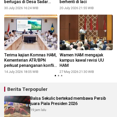
bertugas di Desa Sadar
berhenti di laci
HAM
30 July 2026 16:24 WIB
20 July 2026 21:55 WIB
Terima kajian Komnas HAM,
Wamen HAM mengajak
Kementerian ATR/BPN
kampus kawal revisi UU
perkuat penanganan konflik
HAM
agraria berbasis HAM
14 July 2026 18:05 WIB
27 May 2026 21:30 WIB
Berita Terpopuler
Balsa Sekulic bertekad membawa Persib
juara Piala Presiden 2026
19 jam lalu