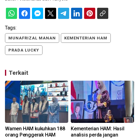
Tags:
MUNAFRIZAL MANAN
KEMENTERIAN HAM
PRADA LUCKY
Terkait
n
Wamen HAM kukuhkan 188
Kementerian HAM: Hasil
orang Penggerak HAM
analisis perda jangan