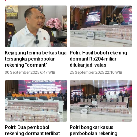
Kejagung terima berkas tiga
Polri: Hasil bobol rekening
tersangka pembobolan
dormant Rp204 miliar
rekening "dormant"
ditukar jadi valas
30 September 2025 6:47 WIB
25 September 2025 22:10 WIB
l
Polri: Dua pembobol
Polri bongkar kasus
rekening dormant terlibat
pembobolan rekening