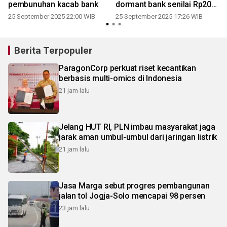
pembunuhan kacab bank
dormant bank senilai Rp204
M
25 September 2025 22:00 WIB
25 September 2025 17:26 WIB
Berita Terpopuler
ParagonCorp perkuat riset kecantikan
berbasis multi-omics di Indonesia
21 jam lalu
Jelang HUT RI, PLN imbau masyarakat jaga
jarak aman umbul-umbul dari jaringan listrik
21 jam lalu
Jasa Marga sebut progres pembangunan
jalan tol Jogja-Solo mencapai 98 persen
23 jam lalu