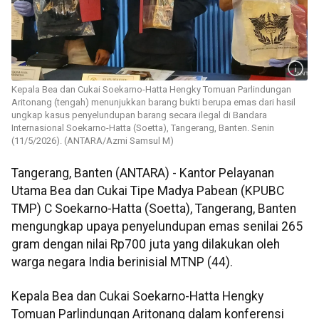
Kepala Bea dan Cukai Soekarno-Hatta Hengky Tomuan Parlindungan
Aritonang (tengah) menunjukkan barang bukti berupa emas dari hasil
ungkap kasus penyelundupan barang secara ilegal di Bandara
Internasional Soekarno-Hatta (Soetta), Tangerang, Banten. Senin
(11/5/2026). (ANTARA/Azmi Samsul M)
Tangerang, Banten (ANTARA) - Kantor Pelayanan
Utama Bea dan Cukai Tipe Madya Pabean (KPUBC
TMP) C Soekarno-Hatta (Soetta), Tangerang, Banten
mengungkap upaya penyelundupan emas senilai 265
gram dengan nilai Rp700 juta yang dilakukan oleh
warga negara India berinisial MTNP (44).
Kepala Bea dan Cukai Soekarno-Hatta Hengky
Tomuan Parlindungan Aritonang dalam konferensi