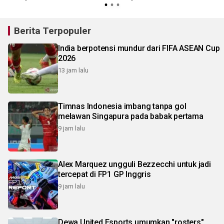
Berita Terpopuler
India berpotensi mundur dari FIFA ASEAN Cup
2026
13 jam lalu
Timnas Indonesia imbang tanpa gol
melawan Singapura pada babak pertama
9 jam lalu
Alex Marquez ungguli Bezzecchi untuk jadi
tercepat di FP1 GP Inggris
9 jam lalu
Dewa United Esports umumkan "rosters"