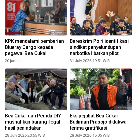
KPK mendalami pemberian
Bareskrim Polri identifikasi
n
Blueray Cargo kepada
sindikat penyelundupan
pegawai Bea Cukai
narkotika libatkan pilot
20 jam lalu
31 July 2026 19:51 WIB
2
Bea Cukai dan Pemda DIY
Eks pejabat Bea Cukai
musnahkan barang ilegal
Budiman Prasojo didakwa
hasil penindakan
terima gratifikasi
28 July 2026 20:55 WIB
28 July 2026 15:05 WIB
0