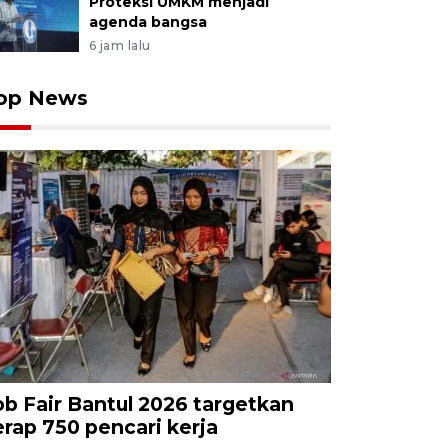
Proteksi UMKM menjadi
agenda bangsa
6 jam lalu
op News
ob Fair Bantul 2026 targetkan
erap 750 pencari kerja