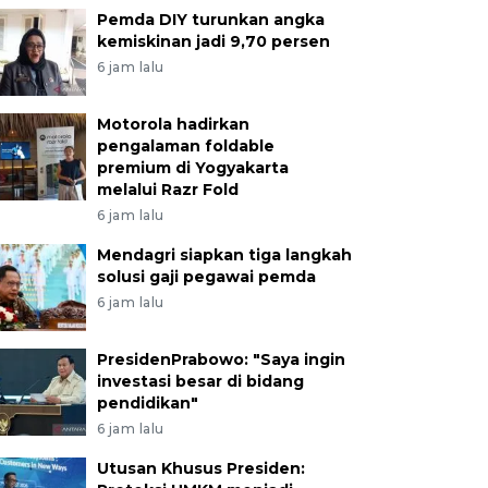
Pemda DIY turunkan angka
kemiskinan jadi 9,70 persen
6 jam lalu
Motorola hadirkan
pengalaman foldable
premium di Yogyakarta
melalui Razr Fold
6 jam lalu
Mendagri siapkan tiga langkah
solusi gaji pegawai pemda
6 jam lalu
PresidenPrabowo: "Saya ingin
investasi besar di bidang
pendidikan"
6 jam lalu
Utusan Khusus Presiden: