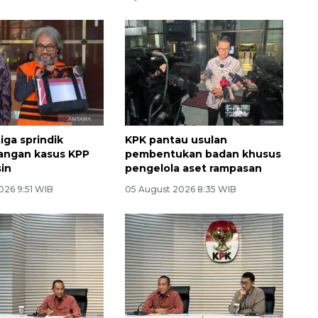
iga sprindik
KPK pantau usulan
ngan kasus KPP
pembentukan badan khusus
in
pengelola aset rampasan
026 9:51 WIB
05 August 2026 8:35 WIB