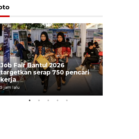
oto
Job Fair Bantul 2026
targetkan serap 750 pencari
Lelang b
kerja
Kejaksaa
5 jam lalu
10 jam lalu