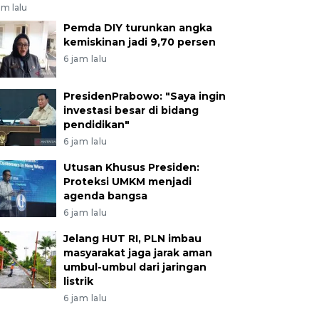
am lalu
Pemda DIY turunkan angka
kemiskinan jadi 9,70 persen
6 jam lalu
PresidenPrabowo: "Saya ingin
investasi besar di bidang
pendidikan"
6 jam lalu
Utusan Khusus Presiden:
Proteksi UMKM menjadi
agenda bangsa
6 jam lalu
Jelang HUT RI, PLN imbau
masyarakat jaga jarak aman
umbul-umbul dari jaringan
listrik
6 jam lalu