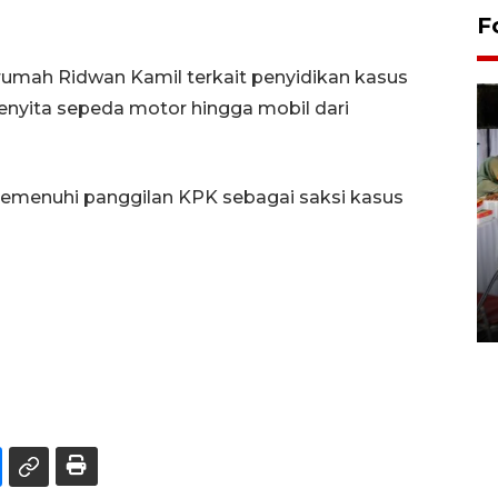
F
umah Ridwan Kamil terkait penyidikan kasus
enyita sepeda motor hingga mobil dari
emenuhi panggilan KPK sebagai saksi kasus
Pameran seni rupa karya
seniman neurodivergen
03 August 2026 13:03 WIB