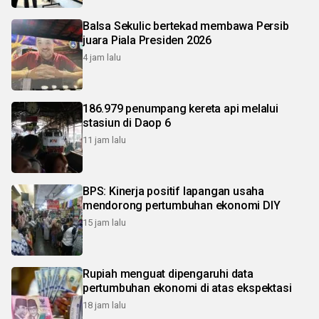
Balsa Sekulic bertekad membawa Persib
juara Piala Presiden 2026
4 jam lalu
186.979 penumpang kereta api melalui
stasiun di Daop 6
11 jam lalu
BPS: Kinerja positif lapangan usaha
mendorong pertumbuhan ekonomi DIY
15 jam lalu
Rupiah menguat dipengaruhi data
pertumbuhan ekonomi di atas ekspektasi
18 jam lalu