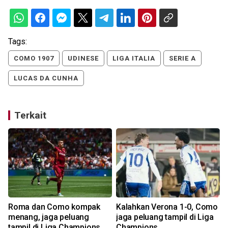
Tags:
COMO 1907
UDINESE
LIGA ITALIA
SERIE A
LUCAS DA CUNHA
Terkait
Roma dan Como kompak
Kalahkan Verona 1-0, Como
menang, jaga peluang
jaga peluang tampil di Liga
tampil di Liga Champions
Champions