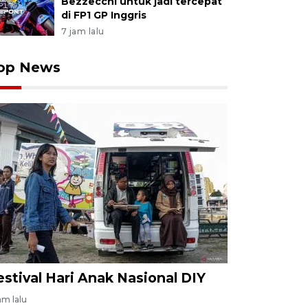
Bezzecchi untuk jadi tercepat
di FP1 GP Inggris
7 jam lalu
op News
estival Hari Anak Nasional DIY
am lalu