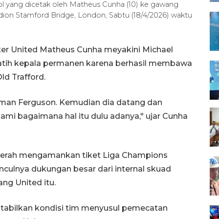
l yang dicetak oleh Matheus Cunha (10) ke gawang
adion Stamford Bridge, London, Sabtu (18/4/2026) waktu
er United Matheus Cunha meyakini Michael
elatih kepala permanen karena berhasil membawa
ld Trafford.
 zaman Ferguson. Kemudian dia datang dan
i bagaimana hal itu dulu adanya," ujar Cunha
Merah mengamankan tiket Liga Champions
ulnya dukungan besar dari internal skuad
g United itu.
stabilkan kondisi tim menyusul pemecatan