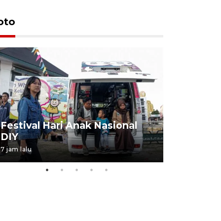
oto
Job Fair 
Festival Hari Anak Nasional
targetkan
DIY
kerja
7 jam lalu
06 August 20