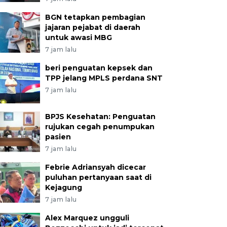
BGN tetapkan pembagian
jajaran pejabat di daerah
untuk awasi MBG
7 jam lalu
beri penguatan kepsek dan
TPP jelang MPLS perdana SNT
7 jam lalu
BPJS Kesehatan: Penguatan
rujukan cegah penumpukan
pasien
7 jam lalu
Febrie Adriansyah dicecar
puluhan pertanyaan saat di
Kejagung
7 jam lalu
Alex Marquez ungguli