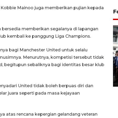
Kobbie Mainoo juga memberikan pujian kepada
F
bersedia memberikan segalanya di lapangan
lub kembali ke panggung Liga Champions.
ya bagi Manchester United untuk selalu
musimnya. Menurutnya, kompetisi tersebut tidak
BPJS Kesehatan Yogyakarta
, begitupun sebaliknya bagi identitas besar klub
perkuat sinergi dengan
ANTARA Biro DIY
03 August 2026 17:24 WIB
adari United tidak boleh berpuas diri dan
ar juara seperti pada masa kejayaan
a atas rencana kepergian gelandang veteran