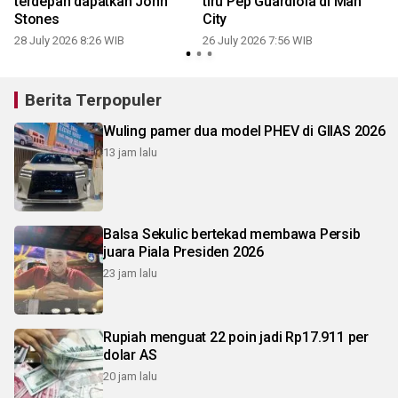
terdepan dapatkan John
tiru Pep Guardiola di Man
0
Stones
City
28 July 2026 8:26 WIB
26 July 2026 7:56 WIB
Berita Terpopuler
Wuling pamer dua model PHEV di GIIAS 2026
13 jam lalu
Balsa Sekulic bertekad membawa Persib
juara Piala Presiden 2026
23 jam lalu
Rupiah menguat 22 poin jadi Rp17.911 per
dolar AS
20 jam lalu