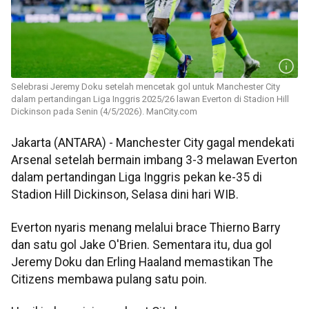
Selebrasi Jeremy Doku setelah mencetak gol untuk Manchester City
dalam pertandingan Liga Inggris 2025/26 lawan Everton di Stadion Hill
Dickinson pada Senin (4/5/2026). ManCity.com
Jakarta (ANTARA) - Manchester City gagal mendekati
Arsenal setelah bermain imbang 3-3 melawan Everton
dalam pertandingan Liga Inggris pekan ke-35 di
Stadion Hill Dickinson, Selasa dini hari WIB.
Everton nyaris menang melalui brace Thierno Barry
dan satu gol Jake O'Brien. Sementara itu, dua gol
Jeremy Doku dan Erling Haaland memastikan The
Citizens membawa pulang satu poin.