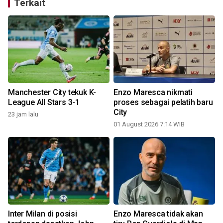
Terkait
Manchester City tekuk K-
Enzo Maresca nikmati
League All Stars 3-1
proses sebagai pelatih baru
City
23 jam lalu
2
01 August 2026 7:14 WIB
Inter Milan di posisi
Enzo Maresca tidak akan