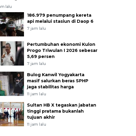
am lalu
186.979 penumpang kereta
api melalui stasiun di Daop 6
7 jam lalu
Pertumbuhan ekonomi Kulon
Progo Triwulan I 2026 sebesar
5,69 persen
7 jam lalu
Bulog Kanwil Yogyakarta
masif salurkan beras SPHP
jaga stabilitas harga
11 jam lalu
Sultan HB X tegaskan jabatan
tinggi pratama bukanlah
tujuan akhir
11 jam lalu