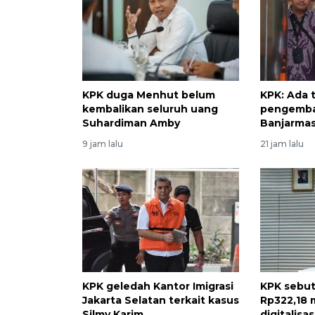
KPK duga Menhut belum
KPK: Ada t
kembalikan seluruh uang
pengemba
Suhardiman Amby
Banjarmas
9 jam lalu
21 jam lalu
KPK geledah Kantor Imigrasi
KPK sebut
Jakarta Selatan terkait kasus
Rp322,18 m
Silmy Karim
digitalisa