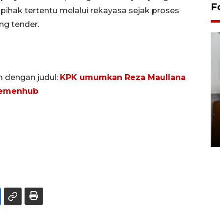
F
ihak tertentu melalui rekayasa sejak proses
g tender.
m dengan judul:
KPK umumkan Reza Maullana
 Kemenhub
Pemakaman maestro seni
rupa Nasirun
01 August 2026 21:48 WIB