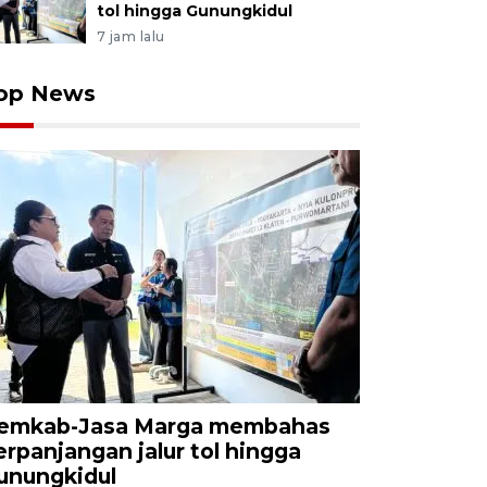
tol hingga Gunungkidul
7 jam lalu
op News
emkab-Jasa Marga membahas
erpanjangan jalur tol hingga
unungkidul