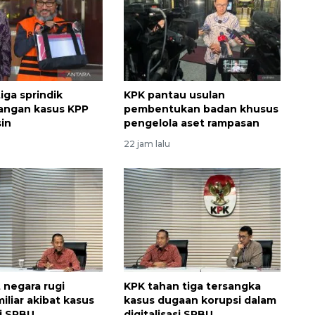
iga sprindik
KPK pantau usulan
ngan kasus KPP
pembentukan badan khusus
in
pengelola aset rampasan
22 jam lalu
 negara rugi
KPK tahan tiga tersangka
iliar akibat kasus
kasus dugaan korupsi dalam
si SPBU
digitalisasi SPBU