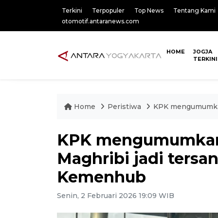
Terkini
Terpopuler
Top News
Tentang Kami
otomotif.antaranews.com
HOME
JOGJA
TERKINI
Home
Peristiwa
KPK mengumumkan
KPK mengumumkan 
Maghribi jadi ters
Kemenhub
Senin, 2 Februari 2026 19:09 WIB