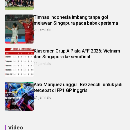
Timnas Indonesia imbang tanpa gol
melawan Singapura pada babak pertama
21 jam lalu
Klasemen Grup A Piala AFF 2026: Vietnam
dan Singapura ke semifinal
11 jam lalu
Alex Marquez ungguli Bezzecchi untuk jadi
tercepat di FP1 GP Inggris
21 jam lalu
Video