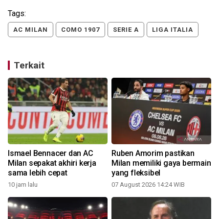
Tags:
AC MILAN
COMO 1907
SERIE A
LIGA ITALIA
Terkait
Ismael Bennacer dan AC
Ruben Amorim pastikan
Milan sepakat akhiri kerja
Milan memiliki gaya bermain
sama lebih cepat
yang fleksibel
10 jam lalu
07 August 2026 14:24 WIB
2