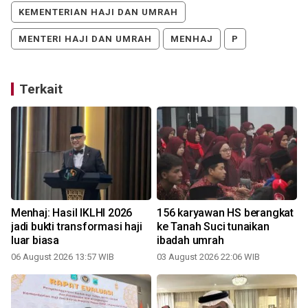
KEMENTERIAN HAJI DAN UMRAH
MENTERI HAJI DAN UMRAH
MENHAJ
P
Terkait
Menhaj: Hasil IKLHI 2026
156 karyawan HS berangkat
jadi bukti transformasi haji
ke Tanah Suci tunaikan
luar biasa
ibadah umrah
06 August 2026 13:57 WIB
03 August 2026 22:06 WIB
1