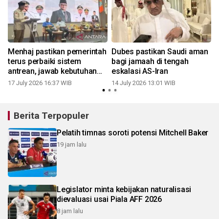
Menhaj pastikan pemerintah
Dubes pastikan Saudi aman
terus perbaiki sistem
bagi jamaah di tengah
antrean, jawab kebutuhan
eskalasi AS-Iran
haji
17 July 2026 16:37 WIB
14 July 2026 13:01 WIB
Berita Terpopuler
Pelatih timnas soroti potensi Mitchell Baker
19 jam lalu
Legislator minta kebijakan naturalisasi
dievaluasi usai Piala AFF 2026
8 jam lalu