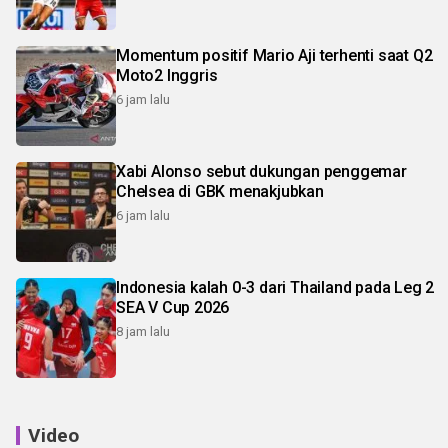
Momentum positif Mario Aji terhenti saat Q2
Moto2 Inggris
6 jam lalu
Xabi Alonso sebut dukungan penggemar
Chelsea di GBK menakjubkan
6 jam lalu
Indonesia kalah 0-3 dari Thailand pada Leg 2
SEA V Cup 2026
8 jam lalu
Video