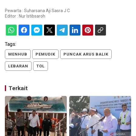
Pewarta : Suharsana Aji Sasra J C
Editor :
Nur Istibsaroh
Tags:
MENHUB
PEMUDIK
PUNCAK ARUS BALIK
LEBARAN
TOL
Terkait