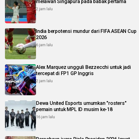
melawan Singapura pada babak pertama
2 jam lalu
India berpotensi mundur dari FIFA ASEAN Cup
2026
6 jam lalu
Alex Marquez ungguli Bezzecchi untuk jadi
tercepat di FP1 GP Inggris
2 jam lalu
Dewa United Esports umumkan "rosters"
pemain untuk MPL ID musim ke-18
16 jam lalu