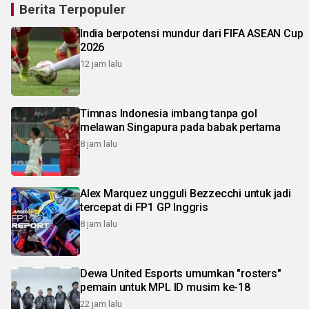
Berita Terpopuler
India berpotensi mundur dari FIFA ASEAN Cup
2026
12 jam lalu
Timnas Indonesia imbang tanpa gol
melawan Singapura pada babak pertama
8 jam lalu
Alex Marquez ungguli Bezzecchi untuk jadi
tercepat di FP1 GP Inggris
8 jam lalu
Dewa United Esports umumkan "rosters"
pemain untuk MPL ID musim ke-18
22 jam lalu