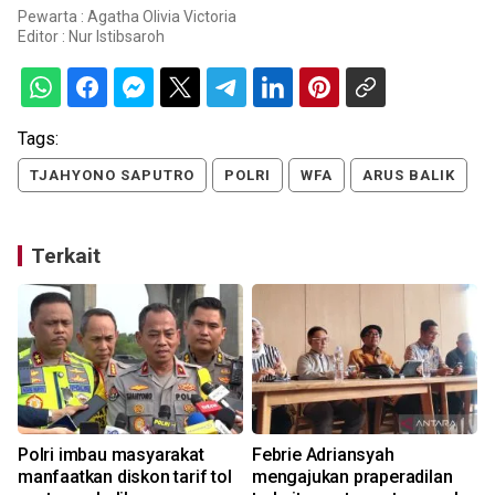
Pewarta : Agatha Olivia Victoria
Editor :
Nur Istibsaroh
Tags:
TJAHYONO SAPUTRO
POLRI
WFA
ARUS BALIK
Terkait
Polri imbau masyarakat
Febrie Adriansyah
manfaatkan diskon tarif tol
mengajukan praperadilan