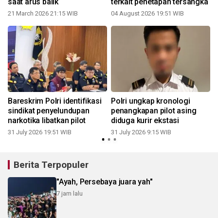
saat arus balik
terkait penetapan tersangka
21 March 2026 21:15 WIB
04 August 2026 19:51 WIB
3
Bareskrim Polri identifikasi
Polri ungkap kronologi
sindikat penyelundupan
penangkapan pilot asing
narkotika libatkan pilot
diduga kurir ekstasi
31 July 2026 19:51 WIB
31 July 2026 9:15 WIB
2
Berita Terpopuler
"Ayah, Persebaya juara yah"
7 jam lalu