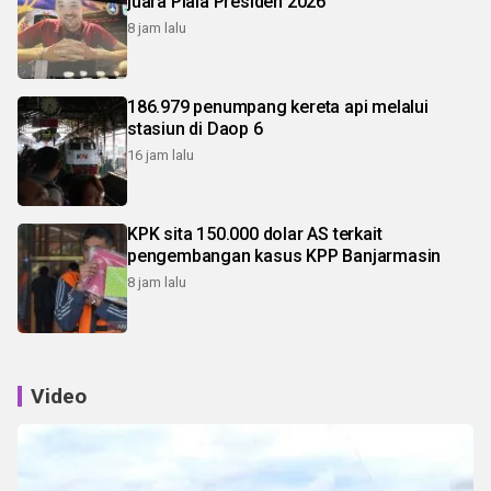
juara Piala Presiden 2026
8 jam lalu
186.979 penumpang kereta api melalui
stasiun di Daop 6
16 jam lalu
KPK sita 150.000 dolar AS terkait
pengembangan kasus KPP Banjarmasin
8 jam lalu
Video