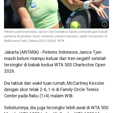
Petenis putri Indonesia Janice Tjen bereaksi dalam pertandingan babak
pertama Australian Open melawan petenis Kanada Leylah Fernandez di
Melbourne Park, Selasa (20/1/2026). WTA
Jakarta (ANTARA) - Petenis Indonesia Janice Tjen
masih belum mampu keluar dari tren negatif setelah
tersingkir di babak kedua WTA 500 Charleston Open
2026.
Dia takluk dari wakil tuan rumah, McCartney Kessler
dengan skor telak 2-6, 1-6 di Family Circle Tennis
Center pada Rabu (1/4) malam WIB.
Sebelumnya, dia juga tersingkir lebih awal di WTA 500