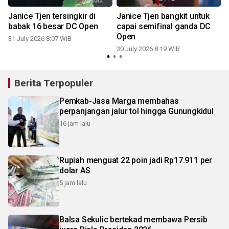
Janice Tjen tersingkir di
Janice Tjen bangkit untuk
babak 16 besar DC Open
capai semifinal ganda DC
Open
31 July 2026 8:07 WIB
0
30 July 2026 8:19 WIB
Berita Terpopuler
Pemkab-Jasa Marga membahas
perpanjangan jalur tol hingga Gunungkidul
16 jam lalu
Rupiah menguat 22 poin jadi Rp17.911 per
dolar AS
5 jam lalu
Balsa Sekulic bertekad membawa Persib