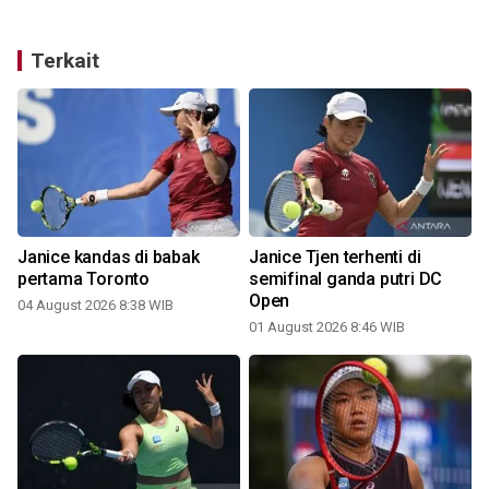
Terkait
Janice kandas di babak
Janice Tjen terhenti di
pertama Toronto
semifinal ganda putri DC
Open
04 August 2026 8:38 WIB
01 August 2026 8:46 WIB
2