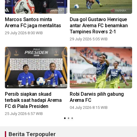
Marcos Santos minta
Dua gol Gustavo Henrique
Arema FC jaga mentalitas
antar Arema FC benamkan
Tampines Rovers 2-1
29 July 2026 8:00 WIB
29 July 2026 5:05 WIB
a
Persib siapkan skuad
Robi Darwis pilih gabung
terbaik saat hadapi Arema
Arema FC
FC di Piala Presiden
04 July 2026 8:15 WIB
25 July 2026 6:57 WIB
Berita Terpopuler