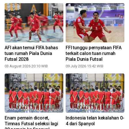
AFI akan temui FIFA bahas
FFI tunggu pernyataan FIFA
tuan rumah Piala Dunia
terkait calon tuan rumah
Futsal 2028
Piala Dunia Futsal
03 August 2026 20:10 WIB
09 July 2026 15:42 WIB
Enam pemain dicoret,
Indonesia telan kekalahan 0-
Timnas Futsal seleksi lagi
4 dari Spanyol