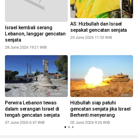
AS: Hizbullah dan Israel
Israel kembali serang
sepakat gencatan senjata
Lebanon, langgar gencatan
20 June 2026 11:55 WIB
senjata
28 June 2026 19:21 WIB
Perwira Lebanon tewas
Hizbullah siap patuhi
dalam serangan Israel di
gencatan senjata jika Israel
tengah gencatan senjata
Berhenti menyerang
1
07 June 2026 6:47 WIB
03 June 2026 9:26 WIB