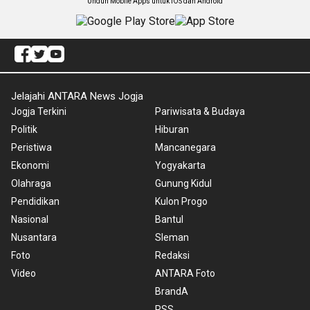
Unduh Mobile Apps untuk iOS dan Android
Jelajahi ANTARA News Jogja
Jogja Terkini
Pariwisata & Budaya
Politik
Hiburan
Peristiwa
Mancanegara
Ekonomi
Yogyakarta
Olahraga
Gunung Kidul
Pendidikan
Kulon Progo
Nasional
Bantul
Nusantara
Sleman
Foto
Redaksi
Video
ANTARA Foto
BrandA
RSS