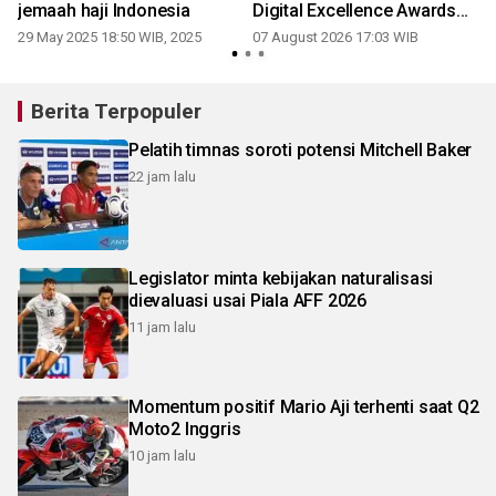
jemaah haji Indonesia
Digital Excellence Awards
2026
29 May 2025 18:50 WIB, 2025
07 August 2026 17:03 WIB
2
Berita Terpopuler
Pelatih timnas soroti potensi Mitchell Baker
22 jam lalu
Legislator minta kebijakan naturalisasi
dievaluasi usai Piala AFF 2026
11 jam lalu
Momentum positif Mario Aji terhenti saat Q2
Moto2 Inggris
10 jam lalu