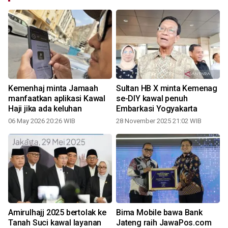
Kemenhaj minta Jamaah
Sultan HB X minta Kemenag
manfaatkan aplikasi Kawal
se-DIY kawal penuh
P
Haji jika ada keluhan
Embarkasi Yogyakarta
06 May 2026 20:26 WIB
28 November 2025 21:02 WIB
h
Amirulhajj 2025 bertolak ke
Bima Mobile bawa Bank
Tanah Suci kawal layanan
Jateng raih JawaPos.com