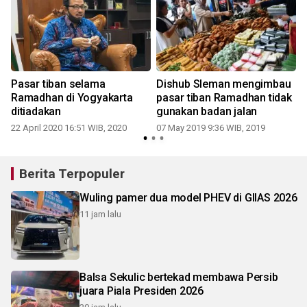
Pasar tiban selama
Dishub Sleman mengimbau
Ramadhan di Yogyakarta
pasar tiban Ramadhan tidak
n
ditiadakan
gunakan badan jalan
22 April 2020 16:51 WIB, 2020
07 May 2019 9:36 WIB, 2019
Berita Terpopuler
Wuling pamer dua model PHEV di GIIAS 2026
11 jam lalu
Balsa Sekulic bertekad membawa Persib
juara Piala Presiden 2026