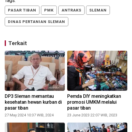
Tags:
PASAR TIBAN
PMK
ANTRAKS
SLEMAN
DINAS PERTANIAN SLEMAN
Terkait
2
t
DP3 Sleman memantau
Pemda DIY meningkatkan
kesehatan hewan kurban di
promosi UMKM melalui
pasar tiban
pasar tiban
27 May 2024 10:37 WIB, 2024
23 June 2023 22:07 WIB, 2023