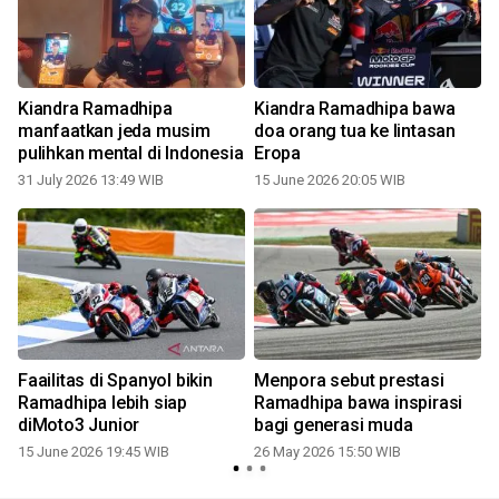
Kiandra Ramadhipa
Kiandra Ramadhipa bawa
manfaatkan jeda musim
doa orang tua ke lintasan
pulihkan mental di Indonesia
Eropa
31 July 2026 13:49 WIB
15 June 2026 20:05 WIB
2
Faailitas di Spanyol bikin
Menpora sebut prestasi
Ramadhipa lebih siap
Ramadhipa bawa inspirasi
diMoto3 Junior
bagi generasi muda
15 June 2026 19:45 WIB
26 May 2026 15:50 WIB