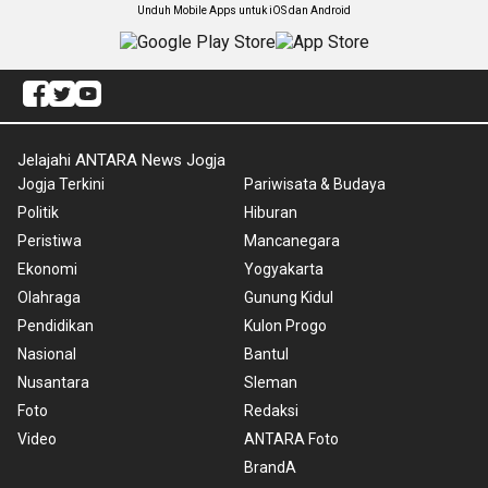
Unduh Mobile Apps untuk iOS dan Android
Jelajahi ANTARA News Jogja
Jogja Terkini
Pariwisata & Budaya
Politik
Hiburan
Peristiwa
Mancanegara
Ekonomi
Yogyakarta
Olahraga
Gunung Kidul
Pendidikan
Kulon Progo
Nasional
Bantul
Nusantara
Sleman
Foto
Redaksi
Video
ANTARA Foto
BrandA