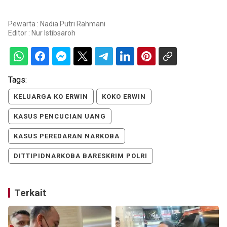
Pewarta : Nadia Putri Rahmani
Editor :
Nur Istibsaroh
Tags:
KELUARGA KO ERWIN
KOKO ERWIN
KASUS PENCUCIAN UANG
KASUS PEREDARAN NARKOBA
DITTIPIDNARKOBA BARESKRIM POLRI
Terkait