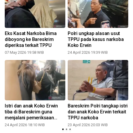
Eks Kasat Narkoba Bima
Polri ungkap alasan usut
i
diboyong ke Bareskrim
TPPU pada kasus narkoba
diperiksa terkait TPPU
Koko Erwin
07 May 2026 19:58 WIB
24 April 2026 19:39 WIB
0
Istri dan anak Koko Erwin
Bareskrim Polri tangkap istri
tiba di Bareskrim guna
dan anak Koko Erwin terkait
menjalani pemeriksaan
TPPU narkoba
kasus TPPU
24 April 2026 18:10 WIB
23 April 2026 20:03 WIB