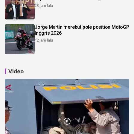
23 jam lalu
Jorge Martin merebut pole position MotoGP
Inggris 2026
12 jam lalu
Video