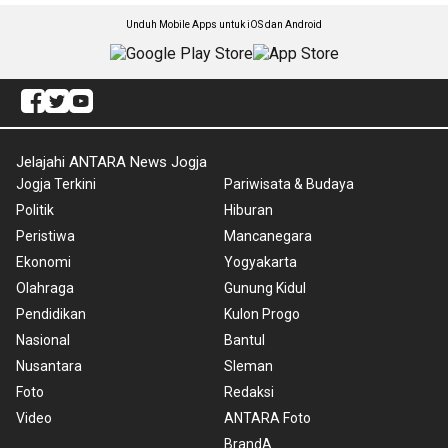
Unduh Mobile Apps untuk iOS dan Android
Jelajahi ANTARA News Jogja
Jogja Terkini
Pariwisata & Budaya
Politik
Hiburan
Peristiwa
Mancanegara
Ekonomi
Yogyakarta
Olahraga
Gunung Kidul
Pendidikan
Kulon Progo
Nasional
Bantul
Nusantara
Sleman
Foto
Redaksi
Video
ANTARA Foto
BrandA