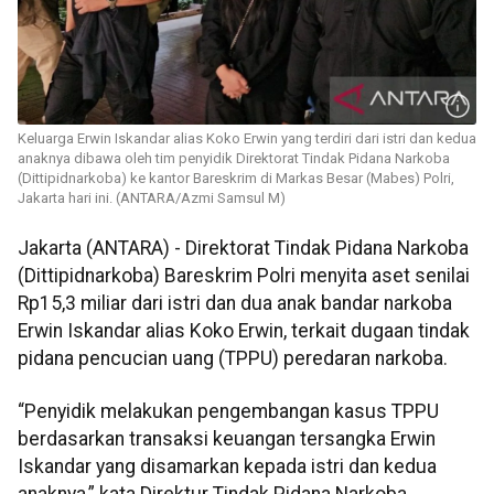
Keluarga Erwin Iskandar alias Koko Erwin yang terdiri dari istri dan kedua
anaknya dibawa oleh tim penyidik Direktorat Tindak Pidana Narkoba
(Dittipidnarkoba) ke kantor Bareskrim di Markas Besar (Mabes) Polri,
Jakarta hari ini. (ANTARA/Azmi Samsul M)
Jakarta (ANTARA) - Direktorat Tindak Pidana Narkoba
(Dittipidnarkoba) Bareskrim Polri menyita aset senilai
Rp15,3 miliar dari istri dan dua anak bandar narkoba
Erwin Iskandar alias Koko Erwin, terkait dugaan tindak
pidana pencucian uang (TPPU) peredaran narkoba.
“Penyidik melakukan pengembangan kasus TPPU
berdasarkan transaksi keuangan tersangka Erwin
Iskandar yang disamarkan kepada istri dan kedua
anaknya,” kata Direktur Tindak Pidana Narkoba