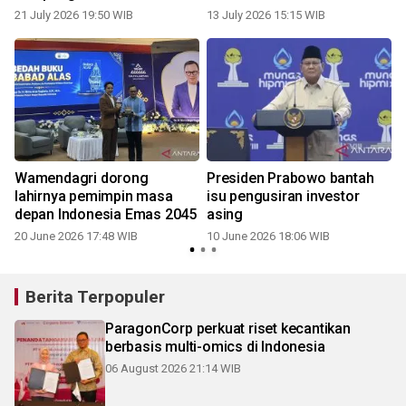
21 July 2026 19:50 WIB
13 July 2026 15:15 WIB
Wamendagri dorong
Presiden Prabowo bantah
lahirnya pemimpin masa
isu pengusiran investor
depan Indonesia Emas 2045
asing
2
20 June 2026 17:48 WIB
10 June 2026 18:06 WIB
Berita Terpopuler
ParagonCorp perkuat riset kecantikan
berbasis multi-omics di Indonesia
06 August 2026 21:14 WIB