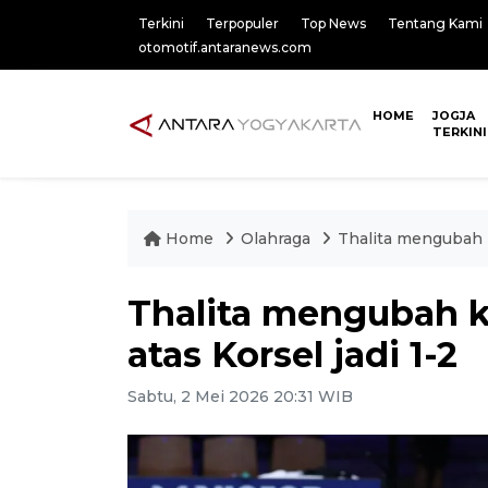
Terkini
Terpopuler
Top News
Tentang Kami
otomotif.antaranews.com
HOME
JOGJA
TERKINI
Home
Olahraga
Thalita mengubah k
Thalita mengubah 
atas Korsel jadi 1-2
Sabtu, 2 Mei 2026 20:31 WIB