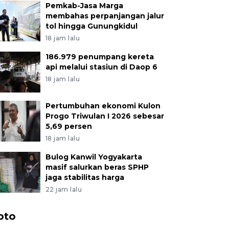
Pemkab-Jasa Marga
membahas perpanjangan jalur
tol hingga Gunungkidul
18 jam lalu
186.979 penumpang kereta
api melalui stasiun di Daop 6
18 jam lalu
Pertumbuhan ekonomi Kulon
Progo Triwulan I 2026 sebesar
5,69 persen
18 jam lalu
Bulog Kanwil Yogyakarta
masif salurkan beras SPHP
jaga stabilitas harga
22 jam lalu
oto