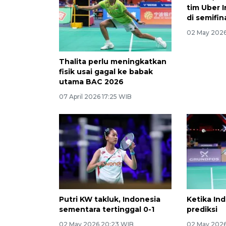
tim Uber 
di semifina
02 May 2026
Thalita perlu meningkatkan
fisik usai gagal ke babak
utama BAC 2026
07 April 2026 17:25 WIB
Putri KW takluk, Indonesia
Ketika In
sementara tertinggal 0-1
prediksi
02 May 2026 20:23 WIB
02 May 2026