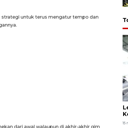
 strategi untuk terus mengatur tempo dan
T
gannya.
L
K
15 
kan dari awal walaupun di akhir-akhir gim