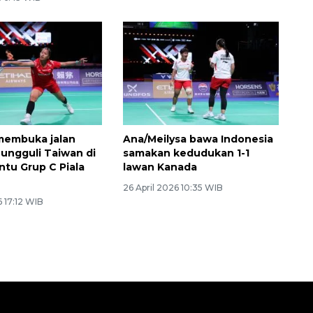
membuka jalan
Ana/Meilysa bawa Indonesia
 ungguli Taiwan di
samakan kedudukan 1-1
ntu Grup C Piala
lawan Kanada
26 April 2026 10:35 WIB
6 17:12 WIB