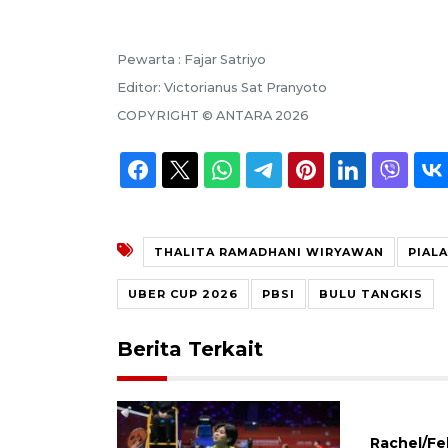
Pewarta :
Fajar Satriyo
Editor:
Victorianus Sat Pranyoto
COPYRIGHT ©
ANTARA
2026
THALITA RAMADHANI WIRYAWAN
PIAL
UBER CUP 2026
PBSI
BULU TANGKIS
Berita Terkait
Rachel/Fe