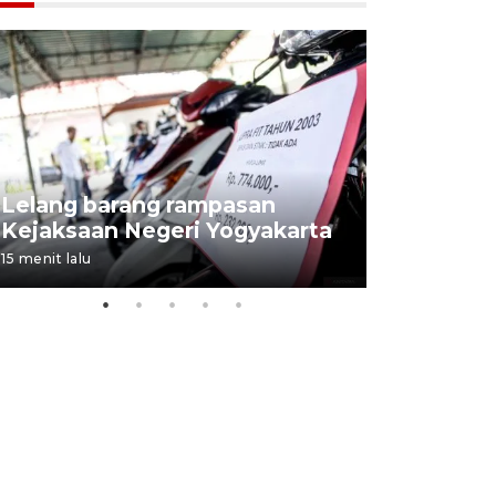
Lelang barang rampasan
Pasokan h
Kejaksaan Negeri Yogyakarta
melimpah 
15 menit lalu
6 jam lalu