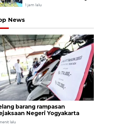
1 jam lalu
op News
elang barang rampasan
ejaksaan Negeri Yogyakarta
menit lalu