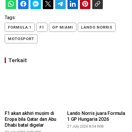
Tags:
FORMULA 1
F1
GP MIAMI
LANDO NORRIS
MOTOSPORT
Terkait
F1 akan akhiri musim di
Lando Norris juara Formula
Eropa bila Qatar dan Abu
1 GP Hungaria 2026
Dhabi batal digelar
27 July 2026 8:54 WIB
0