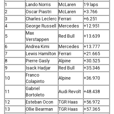
1
Lando Norris
McLaren
19 laps
2
Oscar Piastri
McLaren
+3.766
3
Charles Leclerc
Ferrari
+6.251
4
George Russell
Mercedes
+12.951
Max
5
Red Bull
+13.639
Verstappen
6
Andrea Kimi
Mercedes
+13.777
7
Lewis Hamilton
Ferrari
+21.665
8
Pierre Gasly
Alpine
+30.525
9
Isack Hadjar
Red Bull
+35.346
Franco
10
Alpine
+36.970
Colapinto
Gabriel
11
Audi Revolt
+48.438
Bortoleto
12
Esteban Ocon
TGR Haas
+56.972
13
Ollie Bearman
TGR Haas
+57.365