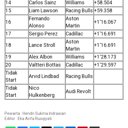
14
Carlos Sainz
Williams
+58.504
15
Liam Lawson
Racing Bulls
+59.358
Fernando
Aston
16
+1'16.067
Alonso
Martin
17
Sergio Perez
Cadillac
+1'16.691
Aston
18
Lance Stroll
+1'16.691
Martin
19
Alex Albon
Williams
+1'28.173
20
Valtteri Bottas
Cadillac
+1'29.597
Tidak
Arvid Lindbad
Racing Bulls
Start
Tidak
Nico
Audi Revolt
Start
Hulkenberg
Pewarta : Hendri Sukma Indrawan
Editor :
Eka Arifa Rusqiyati