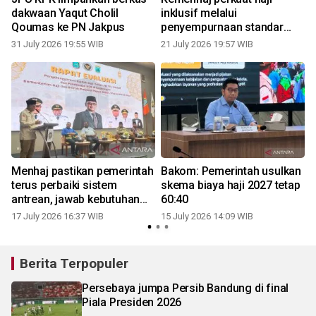
dakwaan Yaqut Cholil
inklusif melalui
Qoumas ke PN Jakpus
penyempurnaan standar
layanan
31 July 2026 19:55 WIB
21 July 2026 19:57 WIB
1
Menhaj pastikan pemerintah
Bakom: Pemerintah usulkan
terus perbaiki sistem
skema biaya haji 2027 tetap
antrean, jawab kebutuhan
60:40
haji
17 July 2026 16:37 WIB
15 July 2026 14:09 WIB
0
Berita Terpopuler
Persebaya jumpa Persib Bandung di final
Piala Presiden 2026