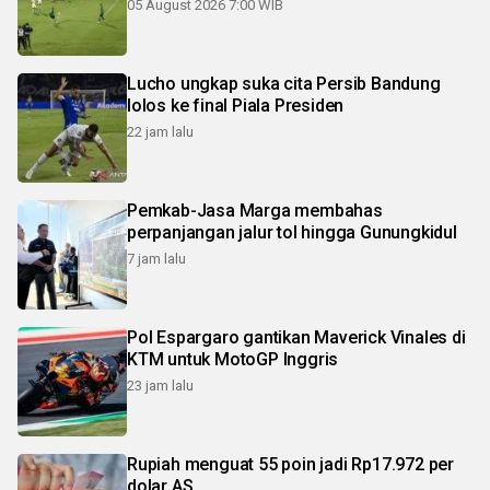
05 August 2026 7:00 WIB
Lucho ungkap suka cita Persib Bandung
lolos ke final Piala Presiden
22 jam lalu
Pemkab-Jasa Marga membahas
perpanjangan jalur tol hingga Gunungkidul
7 jam lalu
Pol Espargaro gantikan Maverick Vinales di
KTM untuk MotoGP Inggris
23 jam lalu
Rupiah menguat 55 poin jadi Rp17.972 per
dolar AS