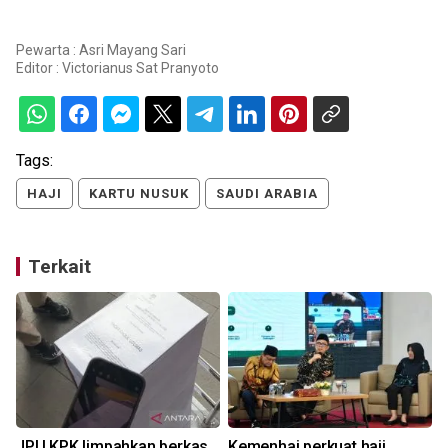
Pewarta : Asri Mayang Sari
Editor :
Victorianus Sat Pranyoto
Tags:
HAJI
KARTU NUSUK
SAUDI ARABIA
Terkait
s
JPU KPK limpahkan berkas
Kemenhaj perkuat haji