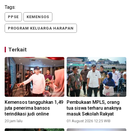
Tags:
PPSE
KEMENSOS
PROGRAM KELUARGA HARAPAN
Terkait
Kemensos tangguhkan 1,49
Pembukaan MPLS, orang
juta penerima bansos
tua siswa terharu anaknya
terindikasi judi online
masuk Sekolah Rakyat
20 jam lalu
01 August 2026 12:25 WIB
3