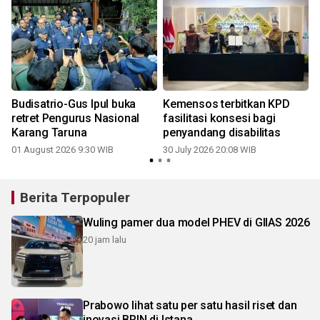
Budisatrio-Gus Ipul buka
Kemensos terbitkan KPD
retret Pengurus Nasional
fasilitasi konsesi bagi
Karang Taruna
penyandang disabilitas
01 August 2026 9:30 WIB
30 July 2026 20:08 WIB
2
Berita Terpopuler
Wuling pamer dua model PHEV di GIIAS 2026
20 jam lalu
Prabowo lihat satu per satu hasil riset dan
inovasi BRIN di Istana