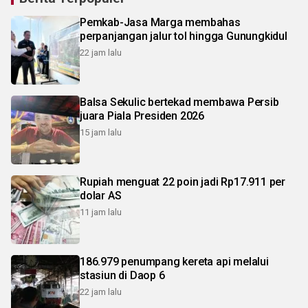
Pemkab-Jasa Marga membahas
perpanjangan jalur tol hingga Gunungkidul
22 jam lalu
Balsa Sekulic bertekad membawa Persib
juara Piala Presiden 2026
15 jam lalu
Rupiah menguat 22 poin jadi Rp17.911 per
dolar AS
11 jam lalu
186.979 penumpang kereta api melalui
stasiun di Daop 6
22 jam lalu