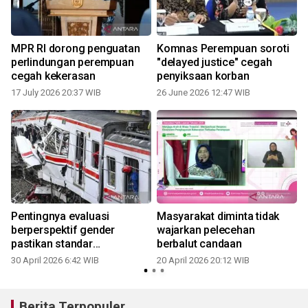
MPR RI dorong penguatan
Komnas Perempuan soroti
perlindungan perempuan
"delayed justice" cegah
cegah kekerasan
penyiksaan korban
17 July 2026 20:37 WIB
26 June 2026 12:47 WIB
1
Pentingnya evaluasi
Masyarakat diminta tidak
berperspektif gender
wajarkan pelecehan
pastikan standar
berbalut candaan
keselamatan
30 April 2026 6:42 WIB
20 April 2026 20:12 WIB
Berita Terpopuler