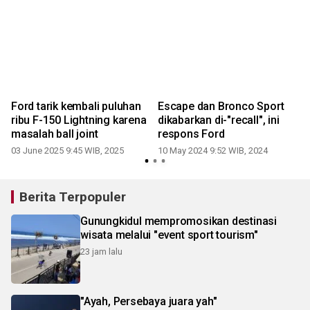
r
Ford tarik kembali puluhan
Escape dan Bronco Sport
ribu F-150 Lightning karena
dikabarkan di-"recall", ini
masalah ball joint
respons Ford
0
03 June 2025 9:45 WIB, 2025
10 May 2024 9:52 WIB, 2024
Berita Terpopuler
Gunungkidul mempromosikan destinasi
wisata melalui "event sport tourism"
23 jam lalu
"Ayah, Persebaya juara yah"