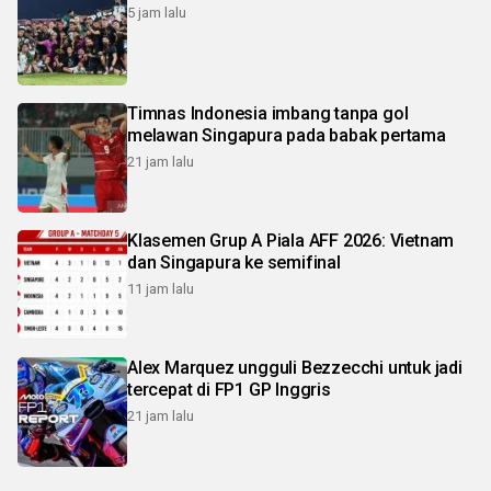
5 jam lalu
Timnas Indonesia imbang tanpa gol
melawan Singapura pada babak pertama
21 jam lalu
Klasemen Grup A Piala AFF 2026: Vietnam
dan Singapura ke semifinal
11 jam lalu
Alex Marquez ungguli Bezzecchi untuk jadi
tercepat di FP1 GP Inggris
21 jam lalu