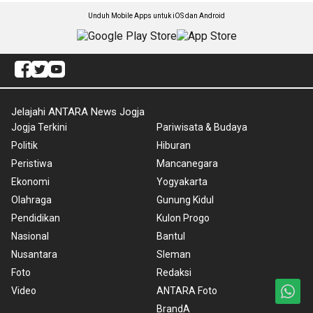
Unduh Mobile Apps untuk iOS dan Android
Jelajahi ANTARA News Jogja
Jogja Terkini
Pariwisata & Budaya
Politik
Hiburan
Peristiwa
Mancanegara
Ekonomi
Yogyakarta
Olahraga
Gunung Kidul
Pendidikan
Kulon Progo
Nasional
Bantul
Nusantara
Sleman
Foto
Redaksi
Video
ANTARA Foto
BrandA