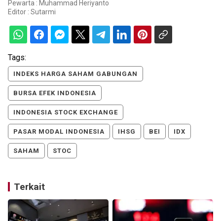
Pewarta : Muhammad Heriyanto
Editor :
Sutarmi
Tags:
INDEKS HARGA SAHAM GABUNGAN
BURSA EFEK INDONESIA
INDONESIA STOCK EXCHANGE
PASAR MODAL INDONESIA
IHSG
BEI
IDX
SAHAM
STOC
Terkait