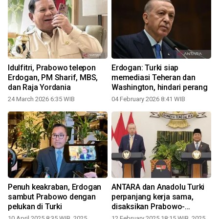
Idulfitri, Prabowo telepon
Erdogan: Turki siap
Erdogan, PM Sharif, MBS,
memediasi Teheran dan
dan Raja Yordania
Washington, hindari perang
24 March 2026 6:35 WIB
04 February 2026 8:41 WIB
1
Penuh keakraban, Erdogan
ANTARA dan Anadolu Turki
sambut Prabowo dengan
perpanjang kerja sama,
pelukan di Turki
disaksikan Prabowo-
Erdogan
10 April 2025 8:35 WIB, 2025
12 February 2025 18:15 WIB, 2025