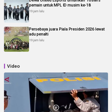
Dewa United Esports umumkan "rosters"
pemain untuk MPL ID musim ke-18
19 jam lalu
Persebaya juara Piala Presiden 2026 lewat
adu penalti
19 jam lalu
Video