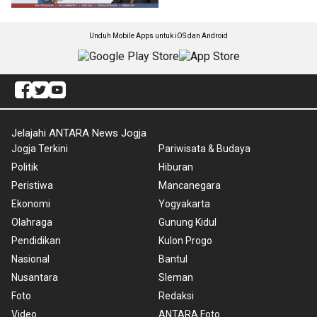
Unduh Mobile Apps untuk iOS dan Android
Jelajahi ANTARA News Jogja
Jogja Terkini
Pariwisata & Budaya
Politik
Hiburan
Peristiwa
Mancanegara
Ekonomi
Yogyakarta
Olahraga
Gunung Kidul
Pendidikan
Kulon Progo
Nasional
Bantul
Nusantara
Sleman
Foto
Redaksi
Video
ANTARA Foto