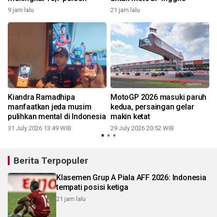
9 jam lalu
21 jam lalu
2
Kiandra Ramadhipa
MotoGP 2026 masuki paruh
manfaatkan jeda musim
kedua, persaingan gelar
pulihkan mental di Indonesia
makin ketat
31 July 2026 13:49 WIB
29 July 2026 20:52 WIB
2
Berita Terpopuler
Klasemen Grup A Piala AFF 2026: Indonesia
tempati posisi ketiga
21 jam lalu