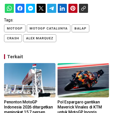
Tags:
MOTOGP
MOTOGP CATALUNYA
BALAP
CRASH
ALEX MARQUEZ
Terkait
Penonton MotoGP
Pol Espargaro gantikan
Indonesia 2026 ditargetkan
Maverick Vinales di KTM
meningkat 15,7 persen
untuk MotoGP Inggris