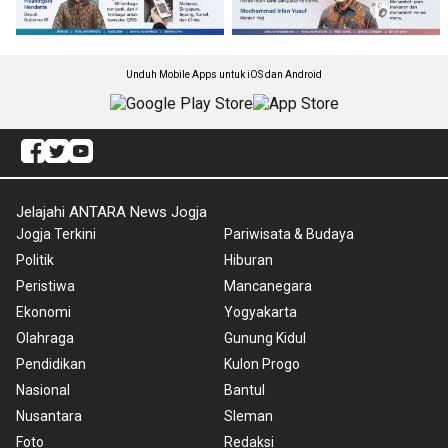
Unduh Mobile Apps untuk iOS dan Android
Jelajahi ANTARA News Jogja
Jogja Terkini
Pariwisata & Budaya
Politik
Hiburan
Peristiwa
Mancanegara
Ekonomi
Yogyakarta
Olahraga
Gunung Kidul
Pendidikan
Kulon Progo
Nasional
Bantul
Nusantara
Sleman
Foto
Redaksi