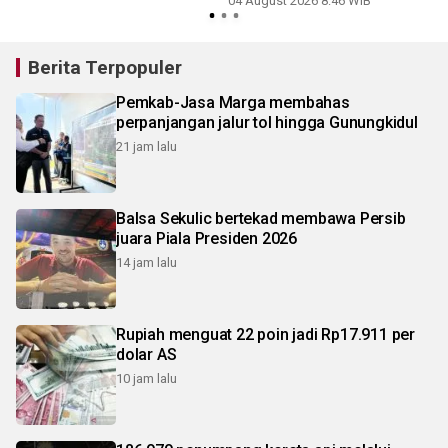
04 August 2026 8:46 WIB
Berita Terpopuler
Pemkab-Jasa Marga membahas
perpanjangan jalur tol hingga Gunungkidul
21 jam lalu
Balsa Sekulic bertekad membawa Persib
juara Piala Presiden 2026
14 jam lalu
Rupiah menguat 22 poin jadi Rp17.911 per
dolar AS
10 jam lalu