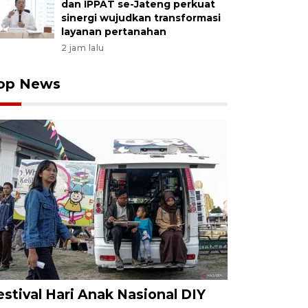
dan IPPAT se-Jateng perkuat
sinergi wujudkan transformasi
layanan pertanahan
2 jam lalu
op News
estival Hari Anak Nasional DIY