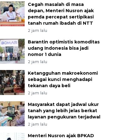
Cegah masalah di masa
depan, Menteri Nusron ajak
pemda percepat sertipikasi
tanah rumah ibadah di NTT
2 jam lalu
Barantin optimistis komoditas
udang Indonesia bisa jadi
nomor 1 dunia
2 jam lalu
Ketangguhan makroekonomi
sebagai kunci menghadapi
tekanan daya beli
2 jam lalu
Masyarakat dapat jadwal ukur
tanah yang lebih jelas berkat
layanan pengukuran terjadwal
2 jam lalu
Menteri Nusron ajak BPKAD