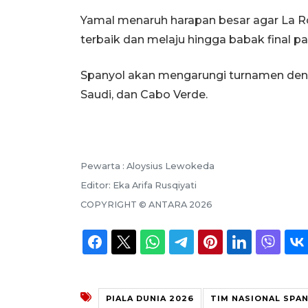
Yamal menaruh harapan besar agar L
terbaik dan melaju hingga babak final p
Spanyol akan mengarungi turnamen deng
Saudi, dan Cabo Verde.
Pewarta :
Aloysius Lewokeda
Editor:
Eka Arifa Rusqiyati
COPYRIGHT ©
ANTARA
2026
PIALA DUNIA 2026
TIM NASIONAL SPA