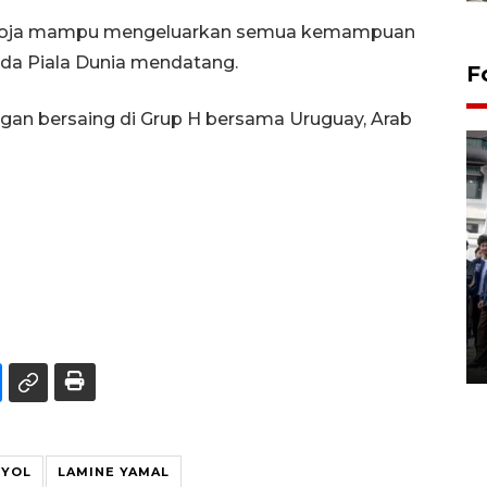
a Roja mampu mengeluarkan semua kemampuan
ada Piala Dunia mendatang.
F
an bersaing di Grup H bersama Uruguay, Arab
BPJS Kesehatan Yogyakarta
perkuat sinergi dengan
ANTARA Biro DIY
03 August 2026 17:24 WIB
NYOL
LAMINE YAMAL