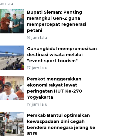
jam lalu
Bupati Sleman: Penting
merangkul Gen-Z guna
mempercepat regenerasi
petani
16 jam lalu
Gunungkidul mempromosikan
destinasi wisata melalui
"event sport tourism"
17 jam lalu
Pemkot menggerakkan
ekonomi rakyat lewat
peringatan HUT Ke-270
Yogyakarta
17 jam lalu
Pemkab Bantul optimalkan
kewaspadaan dini cegah
bendera nonnegara jelang ke
81 RI