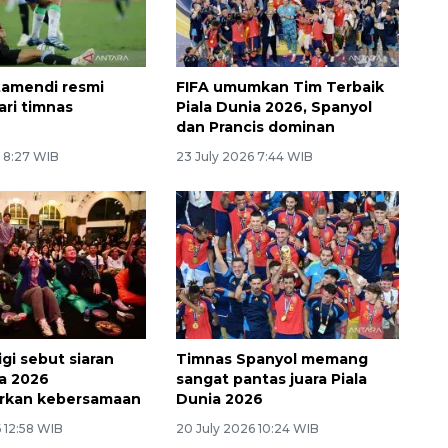
tamendi resmi
FIFA umumkan Tim Terbaik
ari timnas
Piala Dunia 2026, Spanyol
dan Prancis dominan
6 8:27 WIB
23 July 2026 7:44 WIB
i sebut siaran
Timnas Spanyol memang
ia 2026
sangat pantas juara Piala
rkan kebersamaan
Dunia 2026
 12:58 WIB
20 July 2026 10:24 WIB